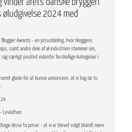
 vinder årets danske bryggeri
 øludgivelse 2024 med
er Blogger Awards - en prisuddeling, hvor bloggere,
hops, samt andre dele af øl industrien stemmer om,
g særligt positivt indenfor forskellige kategorier i
enormt glade for at kunne annoncere, at vi tog de to
:
024
- Leviathan
dtage disse to priser - at vi er blevet valgt blandt mere