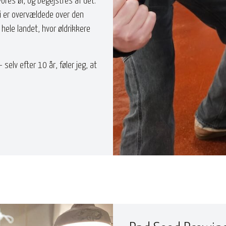
vores øl, og begejstres af det.
 Vi er overvældede over den
hele landet, hvor øldrikkere
 selv efter 10 år, føler jeg, at