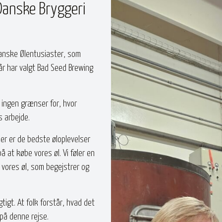
Danske Bryggeri
 Danske Ølentusiaster, som
år har valgt Bad Seed Brewing
 ingen grænser for, hvor
s arbejde.
ner er de bedste øloplevelser
 at købe vores øl. Vi føler en
 vores øl, som begejstrer og
tigt. At folk forstår, hvad det
 på denne rejse.