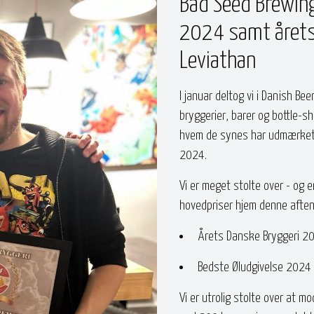
Bad Seed Brewing
2024 samt årets
Leviathan
I januar deltog vi i Danish Be
bryggerier, barer og bottle-s
hvem de synes har udmærket si
2024.
Vi er meget stolte over - og 
hovedpriser hjem denne aften
Årets Danske Bryggeri 2
Bedste Øludgivelse 2024 
Vi er utrolig stolte over at mo