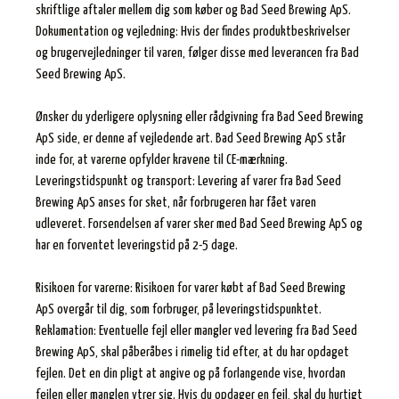
skriftlige aftaler mellem dig som køber og Bad Seed Brewing ApS.
Dokumentation og vejledning: Hvis der findes produktbeskrivelser
og brugervejledninger til varen, følger disse med leverancen fra Bad
Seed Brewing ApS.
Ønsker du yderligere oplysning eller rådgivning fra Bad Seed Brewing
ApS side, er denne af vejledende art. Bad Seed Brewing ApS står
inde for, at varerne opfylder kravene til CE-mærkning.
Leveringstidspunkt og transport: Levering af varer fra Bad Seed
Brewing ApS anses for sket, når forbrugeren har fået varen
udleveret. Forsendelsen af varer sker med Bad Seed Brewing ApS og
har en forventet leveringstid på 2-5 dage.
Risikoen for varerne: Risikoen for varer købt af Bad Seed Brewing
ApS overgår til dig, som forbruger, på leveringstidspunktet.
Reklamation: Eventuelle fejl eller mangler ved levering fra Bad Seed
Brewing ApS, skal påberåbes i rimelig tid efter, at du har opdaget
fejlen. Det en din pligt at angive og på forlangende vise, hvordan
fejlen eller manglen ytrer sig. Hvis du opdager en fejl, skal du hurtigt