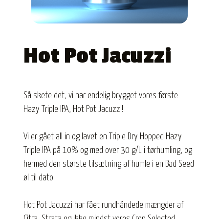
Hot Pot Jacuzzi
Så skete det, vi har endelig brygget vores første
Hazy Triple IPA, Hot Pot Jacuzzi!
Vi er gået all in og lavet en Triple Dry Hopped Hazy
Triple IPA på 10% og med over 30 g/L i tørhumling, og
hermed den største tilsætning af humle i en Bad Seed
øl til dato.
Hot Pot Jacuzzi har fået rundhåndede mængder af
Citra, Strata og ikke mindst vores Crop Selected